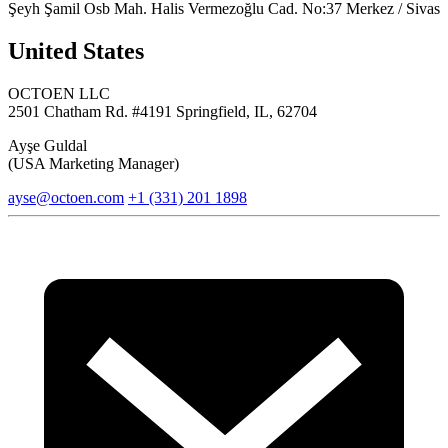
Şeyh Şamil Osb Mah. Halis Vermezoğlu Cad. No:37 Merkez / Sivas
United States
OCTOEN LLC
2501 Chatham Rd. #4191 Springfield, IL, 62704
Ayşe Guldal
(USA Marketing Manager)
ayse@octoen.com
+1 (331) 201 1898