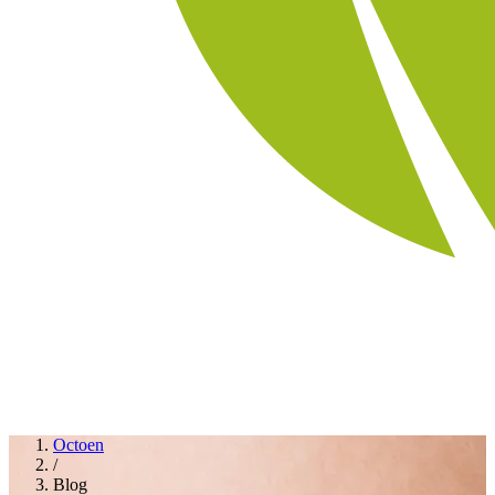
Octoen
/
Blog