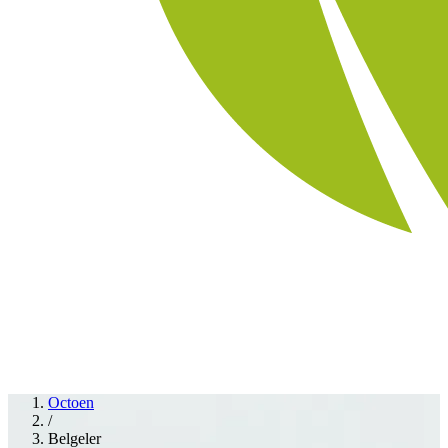
Octoen
/
Belgeler