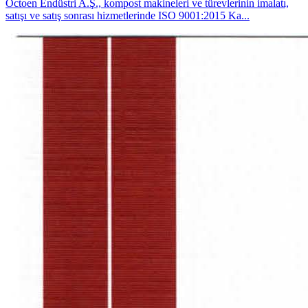
Octoen Endüstri A.Ş., kompost makineleri ve türevlerinin imalatı,
satışı ve satış sonrası hizmetlerinde ISO 9001:2015 Ka...