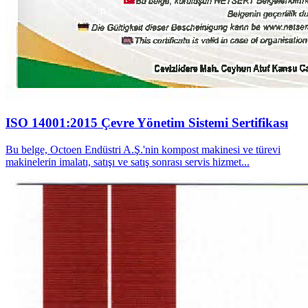
ISO 14001:2015 Çevre Yönetim Sistemi Sertifikası
Bu belge, Octoen Endüstri A.Ş.'nin kompost makinesi ve türevi
makinelerin imalatı, satışı ve satış sonrası servis hizmet...