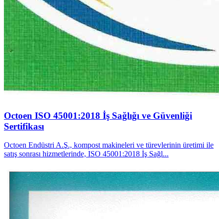
Octoen ISO 45001:2018 İş Sağlığı ve Güvenliği
Sertifikası
Octoen Endüstri A.Ş., kompost makineleri ve türevlerinin üretimi ile
satış sonrası hizmetlerinde, ISO 45001:2018 İş Sağl...