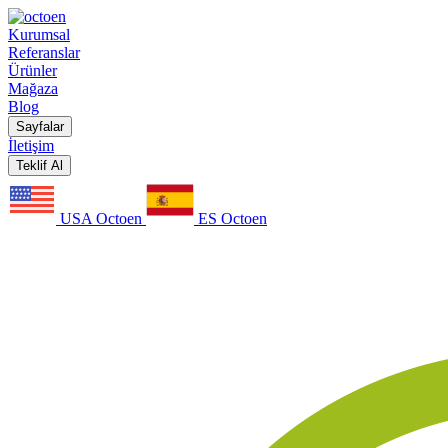
Kurumsal
Referanslar
Ürünler
Mağaza
Blog
Sayfalar
İletişim
Teklif Al
USA Octoen
ES Octoen