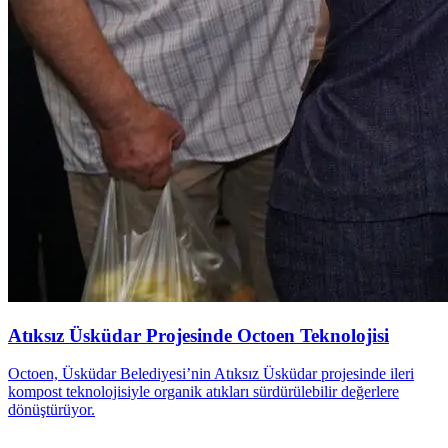
Atıksız Üsküdar Projesinde Octoen Teknolojisi
Octoen, Üsküdar Belediyesi’nin Atıksız Üsküdar projesinde ileri
kompost teknolojisiyle organik atıkları sürdürülebilir değerlere
dönüştürüyor.