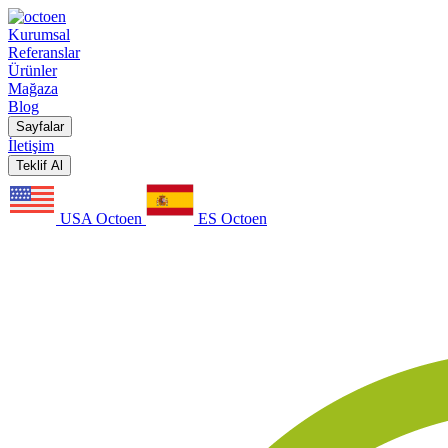
Kurumsal
Referanslar
Ürünler
Mağaza
Blog
Sayfalar
İletişim
Teklif Al
USA Octoen
ES Octoen