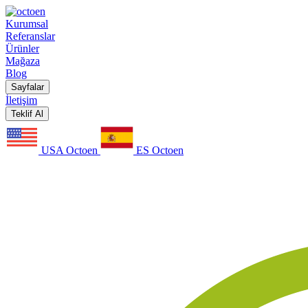
Kurumsal
Referanslar
Ürünler
Mağaza
Blog
Sayfalar
İletişim
Teklif Al
USA Octoen
ES Octoen