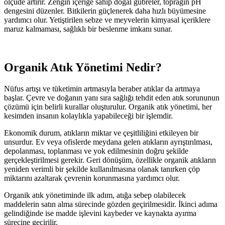
ölçüde artırır. Zengin içeriğe sahip doğal gübreler, toprağın pH
dengesini düzenler. Bitkilerin güçlenerek daha hızlı büyümesine
yardımcı olur. Yetiştirilen sebze ve meyvelerin kimyasal içeriklere
maruz kalmaması, sağlıklı bir beslenme imkanı sunar.
Organik Atık Yönetimi Nedir?
Nüfus artışı ve tüketimin artmasıyla beraber atıklar da artmaya
başlar. Çevre ve doğanın yanı sıra sağlığı tehdit eden atık sorununun
çözümü için belirli kurallar oluşturulur. Organik atık yönetimi, her
kesimden insanın kolaylıkla yapabileceği bir işlemdir.
Ekonomik durum, atıkların miktar ve çeşitliliğini etkileyen bir
unsurdur. Ev veya ofislerde meydana gelen atıkların ayrıştırılması,
depolanması, toplanması ve yok edilmesinin doğru şekilde
gerçekleştirilmesi gerekir. Geri dönüşüm, özellikle organik atıkların
yeniden verimli bir şekilde kullanılmasına olanak tanırken çöp
miktarını azaltarak çevrenin korunmasına yardımcı olur.
Organik atık yönetiminde ilk adım, atığa sebep olabilecek
maddelerin satın alma sürecinde gözden geçirilmesidir. İkinci adıma
gelindiğinde ise madde işlevini kaybeder ve kaynakta ayırma
sürecine geçirilir.