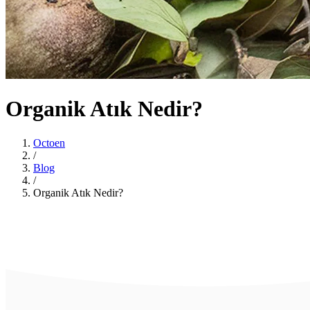
Organik Atık Nedir?
Octoen
/
Blog
/
Organik Atık Nedir?