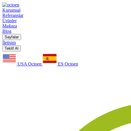
Kurumsal
Referanslar
Ürünler
Mağaza
Blog
Sayfalar
İletişim
Teklif Al
USA Octoen
ES Octoen