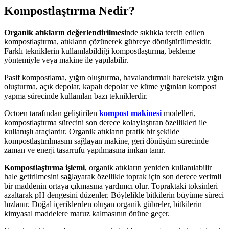
Kompostlaştırma Nedir?
Organik atıkların değerlendirilmesi
nde sıklıkla tercih edilen
kompostlaştırma, atıkların çözünerek gübreye dönüştürülmesidir.
Farklı tekniklerin kullanılabildiği kompostlaştırma, bekleme
yöntemiyle veya makine ile yapılabilir.
Pasif kompostlama, yığın oluşturma, havalandırmalı hareketsiz yığın
oluşturma, açık depolar, kapalı depolar ve küme yığınları kompost
yapma sürecinde kullanılan bazı tekniklerdir.
Octoen tarafından geliştirilen
kompost makinesi
modelleri,
kompostlaştırma sürecini son derece kolaylaştıran özellikleri ile
kullanışlı araçlardır. Organik atıkların pratik bir şekilde
kompostlaştırılmasını sağlayan makine, geri dönüşüm sürecinde
zaman ve enerji tasarrufu yapılmasına imkan tanır.
Kompostlaştırma işlemi
, organik atıkların yeniden kullanılabilir
hale getirilmesini sağlayarak özellikle toprak için son derece verimli
bir maddenin ortaya çıkmasına yardımcı olur. Topraktaki toksinleri
azaltarak pH dengesini düzenler. Böylelikle bitkilerin büyüme süreci
hızlanır. Doğal içeriklerden oluşan organik gübreler, bitkilerin
kimyasal maddelere maruz kalmasının önüne geçer.