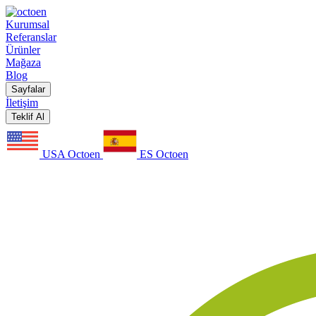
Kurumsal
Referanslar
Ürünler
Mağaza
Blog
Sayfalar
İletişim
Teklif Al
USA Octoen
ES Octoen