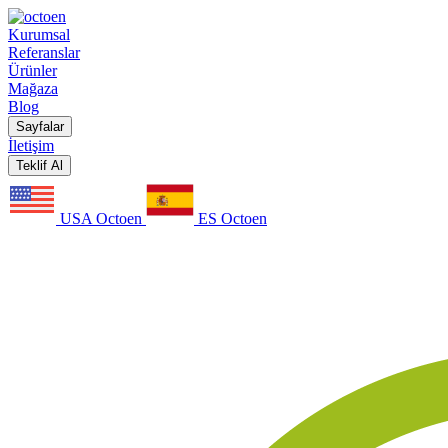
Kurumsal
Referanslar
Ürünler
Mağaza
Blog
Sayfalar
İletişim
Teklif Al
USA Octoen
ES Octoen