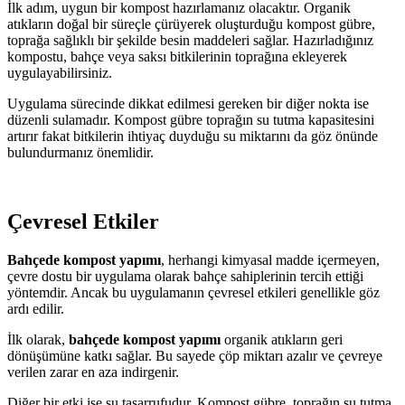
İlk adım, uygun bir kompost hazırlamanız olacaktır. Organik
atıkların doğal bir süreçle çürüyerek oluşturduğu kompost gübre,
toprağa sağlıklı bir şekilde besin maddeleri sağlar. Hazırladığınız
kompostu, bahçe veya saksı bitkilerinin toprağına ekleyerek
uygulayabilirsiniz.
Uygulama sürecinde dikkat edilmesi gereken bir diğer nokta ise
düzenli sulamadır. Kompost gübre toprağın su tutma kapasitesini
artırır fakat bitkilerin ihtiyaç duyduğu su miktarını da göz önünde
bulundurmanız önemlidir.
Çevresel Etkiler
Bahçede kompost yapımı
, herhangi kimyasal madde içermeyen,
çevre dostu bir uygulama olarak bahçe sahiplerinin tercih ettiği
yöntemdir. Ancak bu uygulamanın çevresel etkileri genellikle göz
ardı edilir.
İlk olarak,
bahçede kompost yapımı
organik atıkların geri
dönüşümüne katkı sağlar. Bu sayede çöp miktarı azalır ve çevreye
verilen zarar en aza indirgenir.
Diğer bir etki ise su tasarrufudur. Kompost gübre, toprağın su tutma