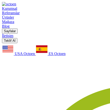
Kurumsal
Referanslar
Ürünler
Mağaza
Blog
Sayfalar
İletişim
Teklif Al
USA Octoen
ES Octoen