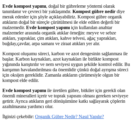
Evde kompost yapımı
, doğal bir gübreleme yöntemi olarak
tanımlanır ve çevreci bir yaklaşımdır.
Kompost gübre nedir
diye
merak edenler için şöyle açıklayabiliriz. Kompost gübre organik
atıkların doğal bir süreçle çürütülmesi ile elde edilen değerli bir
malzemedir.
Evde kompost yapımı
için kullanılan anahtar
malzemeler arasında organik atıklar örneğin: meyve ve sebze
atıkları, yapraklar, çim atıkları, kahve telvesi, ağaç yaprakları,
buğday,çavdar, arpa samanı ve ziraat atıkları yer alır.
Kompost oluşumu süreci, karbon ve azot dengesinin sağlanması ile
başlar. Karbon kaynakları, azot kaynakları ile birlikte kompost
yığınında karıştırılır ve nem seviyesi uygun şekilde kontrol edilir. Bu
karışımın havalandırılması da önemlidir çünkü doğal ayrışma süreci
için oksijen gereklidir. Zamanla atıkların çürümesiyle olgun bir
kompost elde edilir.
Evde kompost yapımı
ile üretilen gübre, bitkiler için gerekli olan
önemli mineralleri içerir ve toprak yapısını olması gereken seviyeye
getirir. Ayrıca atıkların geri dönüşümüne katkı sağlayarak çöplerin
azaltılmasına yardımcı olur.
İlginizi çekebilir:
Organik Gübre Nedir? Nasıl Yapılır?