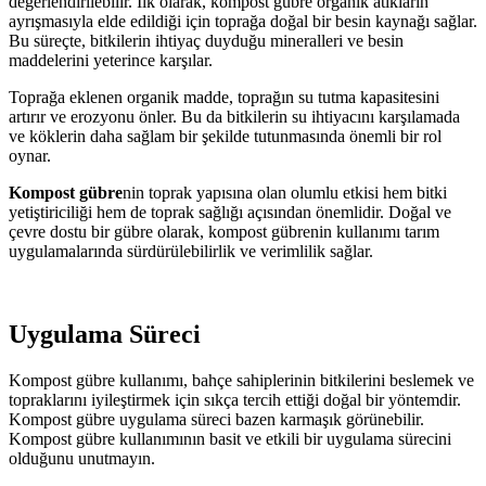
değerlendirilebilir. İlk olarak, kompost gübre organik atıkların
ayrışmasıyla elde edildiği için toprağa doğal bir besin kaynağı sağlar.
Bu süreçte, bitkilerin ihtiyaç duyduğu mineralleri ve besin
maddelerini yeterince karşılar.
Toprağa eklenen organik madde, toprağın su tutma kapasitesini
artırır ve erozyonu önler. Bu da bitkilerin su ihtiyacını karşılamada
ve köklerin daha sağlam bir şekilde tutunmasında önemli bir rol
oynar.
Kompost gübre
nin toprak yapısına olan olumlu etkisi hem bitki
yetiştiriciliği hem de toprak sağlığı açısından önemlidir. Doğal ve
çevre dostu bir gübre olarak, kompost gübrenin kullanımı tarım
uygulamalarında sürdürülebilirlik ve verimlilik sağlar.
Uygulama Süreci
Kompost gübre kullanımı, bahçe sahiplerinin bitkilerini beslemek ve
topraklarını iyileştirmek için sıkça tercih ettiği doğal bir yöntemdir.
Kompost gübre uygulama süreci bazen karmaşık görünebilir.
Kompost gübre kullanımının basit ve etkili bir uygulama sürecini
olduğunu unutmayın.