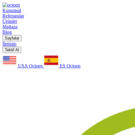
Kurumsal
Referanslar
Ürünler
Mağaza
Blog
Sayfalar
İletişim
Teklif Al
USA Octoen
ES Octoen